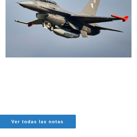
AGUSTIN BOFFI
Aviación Militar
,
Fuerza Aérea Argentina
Ver todas las notas