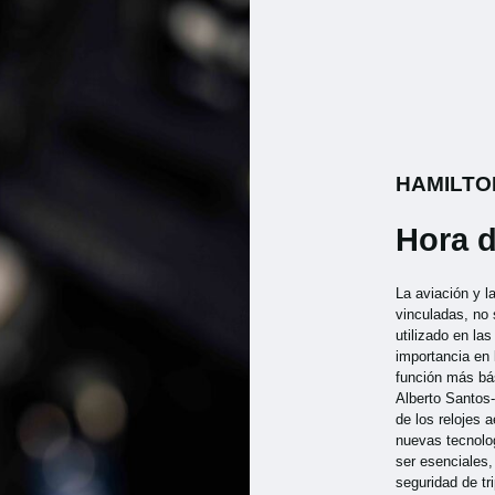
HAMILTO
Hora d
La aviación y l
vinculadas, no 
utilizado en la
importancia en
función más bá
Alberto Santos
de los relojes 
nuevas tecnolog
ser esenciales
seguridad de tr