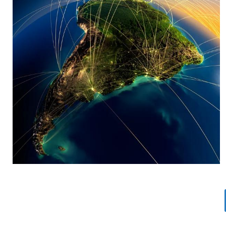
MARIA SONZINI
Aviación Comercial
,
Aviación General