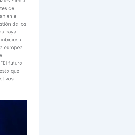
ales Alenia
ntes de
an en el
stión de los
ea haya
 ambicioso
ia europea
e
“El futuro
uesto que
ctivos