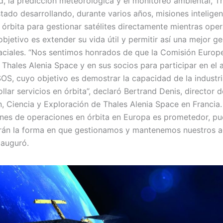
d, la predicción meteorológica y el monitoreo ambiental, Th
tado desarrollando, durante varios años, misiones intelige
 órbita para gestionar satélites directamente mientras oper
objetivo es extender su vida útil y permitir así una mejor ge
aciales. “Nos sentimos honrados de que la Comisión Europ
 Thales Alenia Space y en sus socios para participar en el
OS, cuyo objetivo es demostrar la capacidad de la industr
llar servicios en órbita”, declaró Bertrand Denis, director d
, Ciencia y Exploración de Thales Alenia Space en Francia. 
ones de operaciones en órbita en Europa es prometedor, p
rán la forma en que gestionamos y mantenemos nuestros a
 auguró.