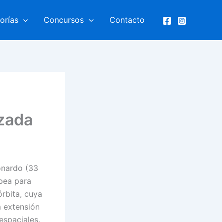
orías
Concursos
Contacto
nzada
onardo (33
pea para
órbita, cuya
a extensión
espaciales.