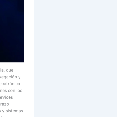
ia, que
avegación y
ecatrónica
nes son los
ervices
brazo
s y sistemas