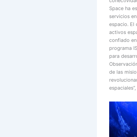
conectivida
Space ha es
servicios en
espacio. El 
activos esp
confiado en
programa IS
para desarro
Observación
de las misi
revoluciona
espaciales”,