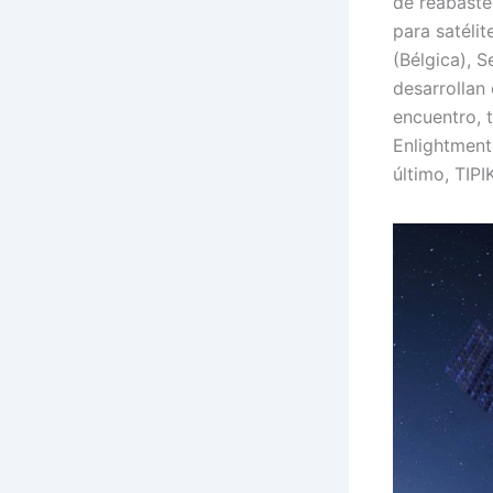
de reabaste
para satéli
(Bélgica), 
desarrollan
encuentro, 
Enlightment 
último, TIP