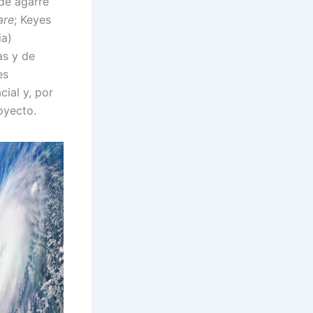
de agarre
are
; Keyes
ia)
as y de
es
cial y, por
proyecto.