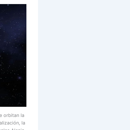
 orbitan la
lización, la