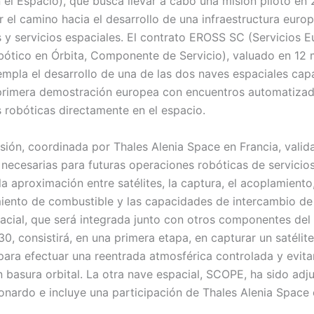
 el Espacio), que busca llevar a cabo una misión piloto en 
r el camino hacia el desarrollo de una infraestructura euro
 y servicios espaciales. El contrato EROSS SC (Servicios 
ótico en Órbita, Componente de Servicio), valuado en 12 
empla el desarrollo de una de las dos naves espaciales ca
 primera demostración europea con encuentros automatiza
 robóticas directamente en el espacio.
sión, coordinada por Thales Alenia Space en Francia, valida
 necesarias para futuras operaciones robóticas de servicios
a aproximación entre satélites, la captura, el acoplamiento,
iento de combustible y las capacidades de intercambio de c
acial, que será integrada junto con otros componentes de
0, consistirá, en una primera etapa, en capturar un satélite 
 para efectuar una reentrada atmosférica controlada y evita
n basura orbital. La otra nave espacial, SCOPE, ha sido adj
nardo e incluye una participación de Thales Alenia Space en