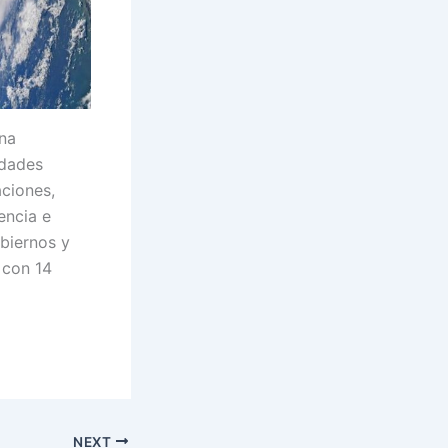
na
idades
aciones,
encia e
obiernos y
 con 14
NEXT