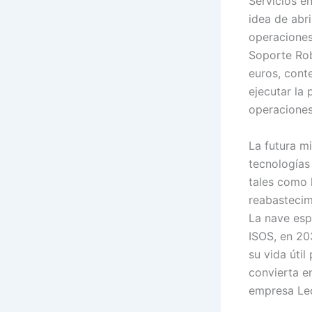
Servicios en
idea de abri
operaciones
Soporte Rob
euros, cont
ejecutar la
operaciones
La futura mi
tecnologías
tales como l
reabastecim
La nave esp
ISOS, en 203
su vida útil
convierta e
empresa Leo