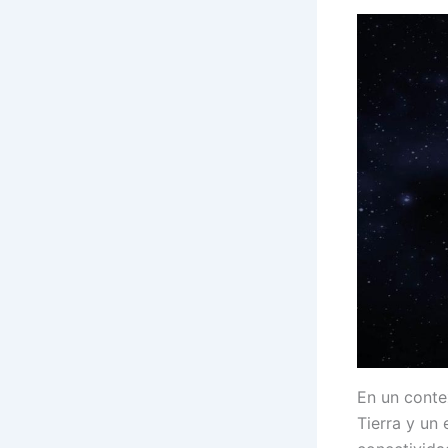
En un conte
Tierra y un