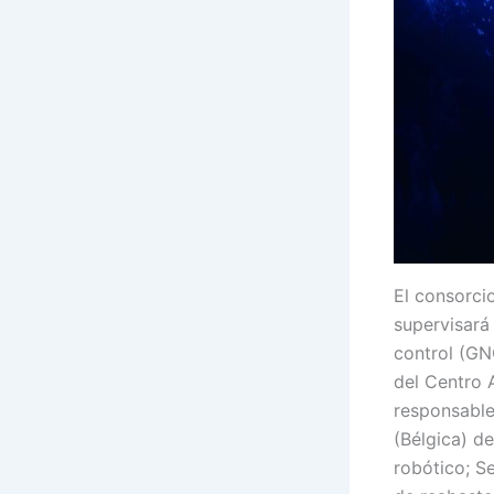
El consorci
supervisará
control (GN
del Centro 
responsable
(Bélgica) d
robótico; S