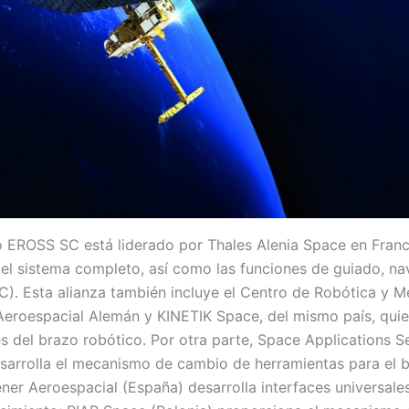
o EROSS SC está liderado por Thales Alenia Space en Franc
 el sistema completo, así como las funciones de guiado, n
C). Esta alianza también incluye el Centro de Robótica y M
Aeroespacial Alemán y KINETIK Space, del mismo país, quie
s del brazo robótico. Por otra parte, Space Applications S
esarrolla el mecanismo de cambio de herramientas para el 
ener Aeroespacial (España) desarrolla interfaces universale