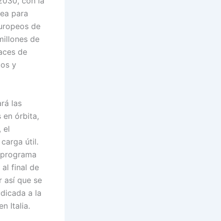
2030, con la
pea para
Europeos de
millones de
paces de
dos y
rá las
 en órbita,
 el
arga útil.
l programa
al final de
r así que se
udicada a la
 Italia.