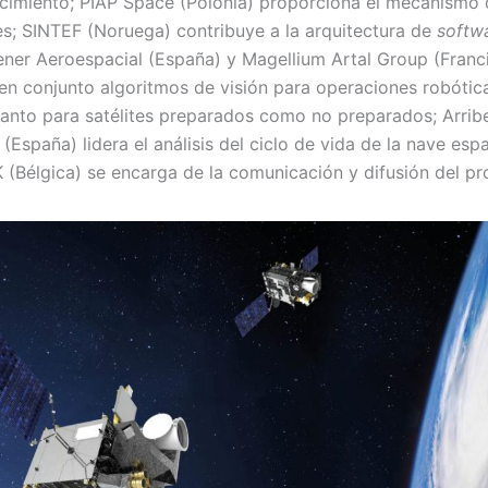
cimiento; PIAP Space (Polonia) proporciona el mecanismo 
tes; SINTEF (Noruega) contribuye a la arquitectura de
softw
Sener Aeroespacial (España) y Magellium Artal Group (Franc
 en conjunto algoritmos de visión para operaciones robótic
tanto para satélites preparados como no preparados; Arrib
(España) lidera el análisis del ciclo de vida de la nave espa
IK (Bélgica) se encarga de la comunicación y difusión del 