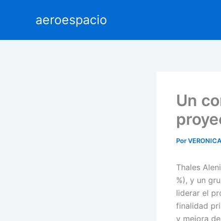
Ir
aeroespacio
al
contenido
Un co
proye
Por
VERONICA
Thales Alen
%), y un gr
liderar el 
finalidad pr
y mejora de 