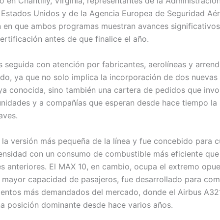
io en Chantilly, Virginia, representantes de la Administració
 Estados Unidos y de la Agencia Europea de Seguridad Aé
n en que ambos programas muestran avances significativos
ertificación antes de que finalice el año.
es seguida con atención por fabricantes, aerolíneas y arren
do, ya que no solo implica la incorporación de dos nuevas 
 ya conocida, sino también una cartera de pedidos que invo
unidades y a compañías que esperan desde hace tiempo la 
aves.
 la versión más pequeña de la línea y fue concebido para cu
nsidad con un consumo de combustible más eficiente que 
s anteriores. El MAX 10, en cambio, ocupa el extremo opue
n mayor capacidad de pasajeros, fue desarrollado para com
mentos más demandados del mercado, donde el Airbus A32
a posición dominante desde hace varios años.