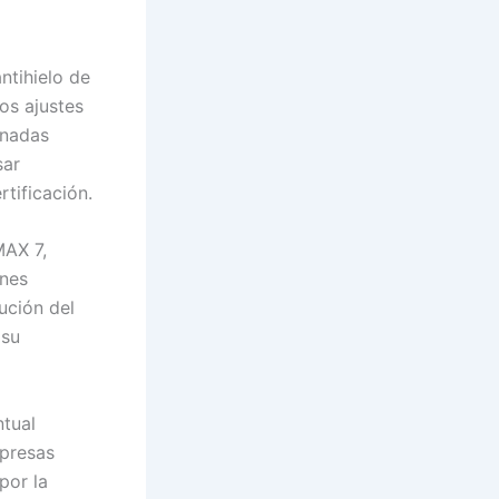
ntihielo de
tos ajustes
inadas
sar
tificación.
MAX 7,
ones
ución del
 su
ntual
mpresas
por la