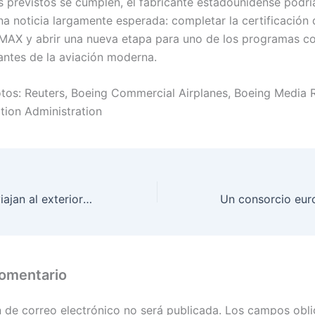
os previstos se cumplen, el fabricante estadounidense podrí
a noticia largamente esperada: completar la certificación 
 MAX y abrir una nueva etapa para uno de los programas c
ntes de la aviación moderna.
otos: Reuters, Boeing Commercial Airplanes, Boeing Media
ation Administration
Más argentinos viajan al exterior sin pasar por Buenos Aires
comentario
n de correo electrónico no será publicada.
Los campos obli