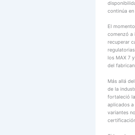
disponibili
continúa en
El momento 
comenzó a i
recuperar c
regulatorias
los MAX 7 y 
del fabrican
Más allá de
de la indus
fortaleció 
aplicados a
variantes n
certificació