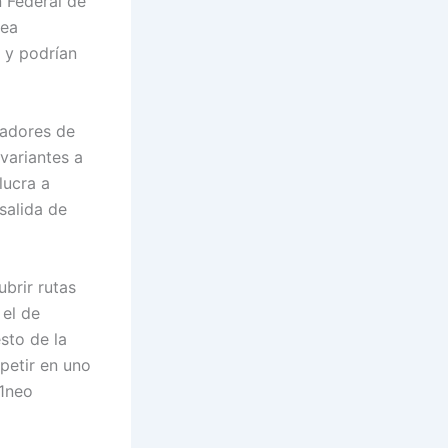
n Federal de
rea
 y podrían
dadores de
variantes a
lucra a
salida de
brir rutas
el de
sto de la
petir en uno
1neo