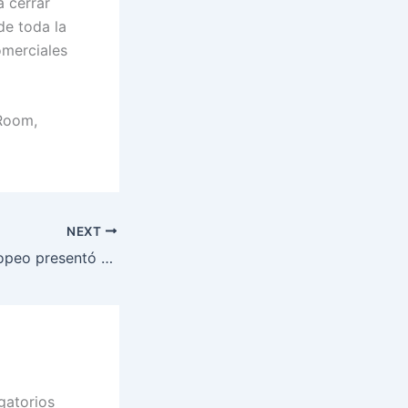
a cerrar
de toda la
omerciales
 Room,
NEXT
Un consorcio europeo presentó un proyecto de robótica espacial avanzada
gatorios