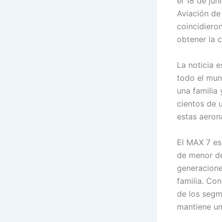
el 18 de jun
Aviación de
coincidiero
obtener la c
La noticia 
todo el mun
una familia
cientos de 
estas aeron
El MAX 7 es
de menor de
generacione
familia. Co
de los seg
mantiene un