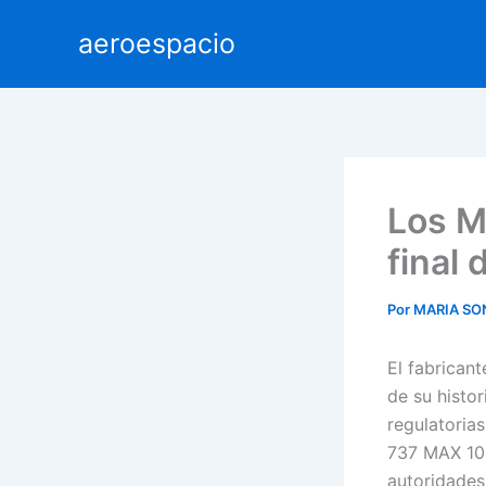
Ir
aeroespacio
al
contenido
Los M
final 
Por
MARIA SO
El fabrican
de su histo
regulatoria
737 MAX 10 
autoridades