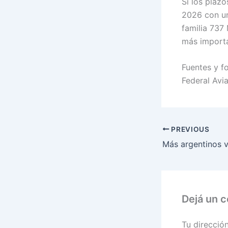
Si los plaz
2026 con un
familia 737
más importa
Fuentes y f
Federal Avi
PREVIOUS
Dejá un 
Tu direcció