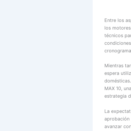
Entre los a
los motores.
técnicos pa
condiciones
cronogramas
Mientras tan
espera util
domésticas.
MAX 10, una
estrategia 
La expectat
aprobación 
avanzar co