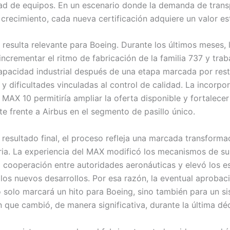
dad de equipos. En un escenario donde la demanda de tran
 crecimiento, cada nueva certificación adquiere un valor es
resulta relevante para Boeing. Durante los últimos meses,
ncrementar el ritmo de fabricación de la familia 737 y trab
apacidad industrial después de una etapa marcada por rest
 y dificultades vinculadas al control de calidad. La incorpo
MAX 10 permitiría ampliar la oferta disponible y fortalecer
te frente a Airbus en el segmento de pasillo único.
l resultado final, el proceso refleja una marcada transforma
tria. La experiencia del MAX modificó los mecanismos de su
la cooperación entre autoridades aeronáuticas y elevó los e
 los nuevos desarrollos. Por esa razón, la eventual aprobac
o solo marcará un hito para Boeing, sino también para un s
n que cambió, de manera significativa, durante la última dé