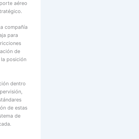
sporte aéreo
tratégico.
 la compañía
aja para
ricciones
ración de
 la posición
ción dentro
pervisión,
stándares
ión de estas
istema de
cada.