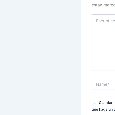
están marc
Escribí
acá...
Name*
Guardar m
que haga un 