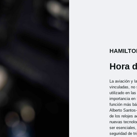
HAMILTO
Hora d
La aviación y l
vinculadas, no 
utilizado en la
importancia en
función más bá
Alberto Santos
de los relojes 
nuevas tecnolog
ser esenciales
seguridad de tr