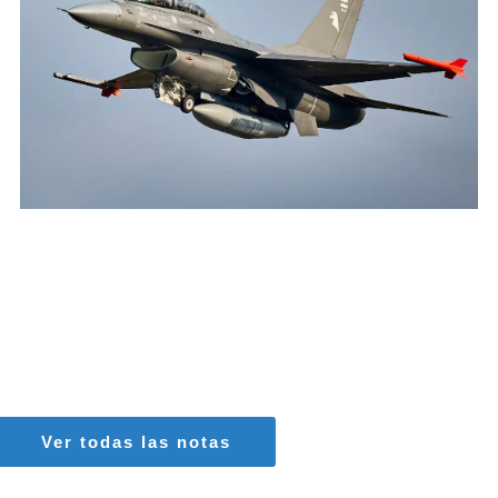
AGUSTIN BOFFI
Aviación Militar
,
Fuerza Aérea Argentina
Ver todas las notas