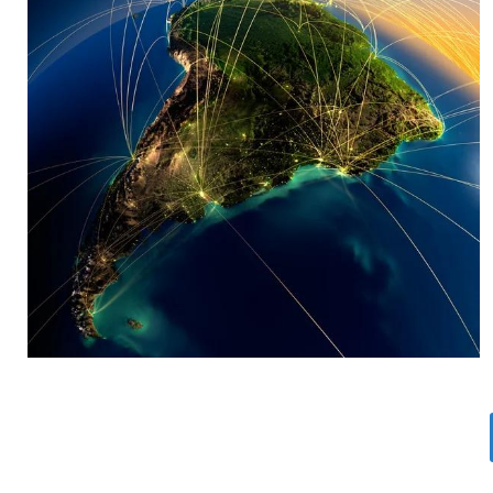
MARIA SONZINI
Aviación Comercial
,
Aviación General