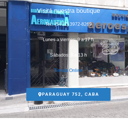
Visitá nuestra boutique
Tel.: (54 11) 3972-8269
Lunes a viernes: 9 a 17 h
Sábados: 9 a 13 h
Tienda Online
PARAGUAY 752, CABA