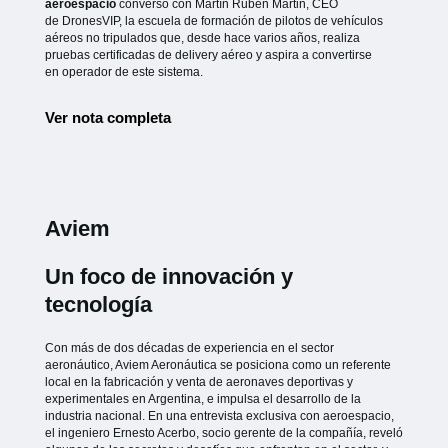
aeroespacio
conversó con Martín Rubén Martin, CEO
de
DronesVIP, la escuela de formación de pilotos de vehículos
aéreos no
tripulados que, desde hace varios años, realiza
pruebas certificadas de
delivery aéreo y aspira a convertirse
en operador de este sistema.
Ver nota completa
Aviem
Un foco de innovación y
tecnología
Con más de dos décadas de experiencia en el sector
aeronáutico, Aviem Aeronáutica se posiciona como un referente
local en la fabricación y venta de aeronaves deportivas y
experimentales en Argentina, e impulsa el desarrollo de la
industria nacional. En una entrevista exclusiva con aeroespacio,
el ingeniero Ernesto Acerbo, socio gerente de la compañía, reveló