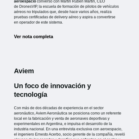
aeroespacio
conversó con Martín Rubén Martin, CEO
de
DronesVIP, la escuela de formación de pilotos de vehículos
aéreos no
tripulados que, desde hace varios años, realiza
pruebas certificadas de
delivery aéreo y aspira a convertirse
en operador de este sistema.
Ver nota completa
Aviem
Un foco de innovación y
tecnología
Con más de dos décadas de experiencia en el sector
aeronáutico, Aviem Aeronáutica se posiciona como un referente
local en la fabricación y venta de aeronaves deportivas y
experimentales en Argentina, e impulsa el desarrollo de la
industria nacional. En una entrevista exclusiva con aeroespacio,
el ingeniero Ernesto Acerbo, socio gerente de la compañía, reveló