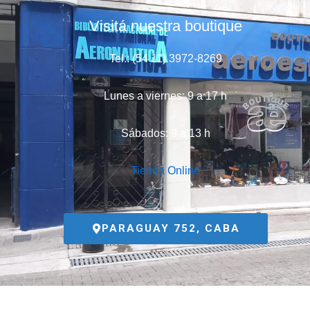
Visitá nuestra boutique
Tel.: (54 11) 3972-8269
Lunes a viernes: 9 a 17 h
Sábados: 9 a 13 h
Tienda Online
PARAGUAY 752, CABA