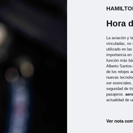
HAMILTO
Hora d
La aviación y l
vinculadas, no 
utilizado en la
importancia en
función más bá
Alberto Santos
de los relojes 
nuevas tecnolog
ser esenciales
seguridad de tr
pasajeros.
aer
actualidad de u
Ver nota com