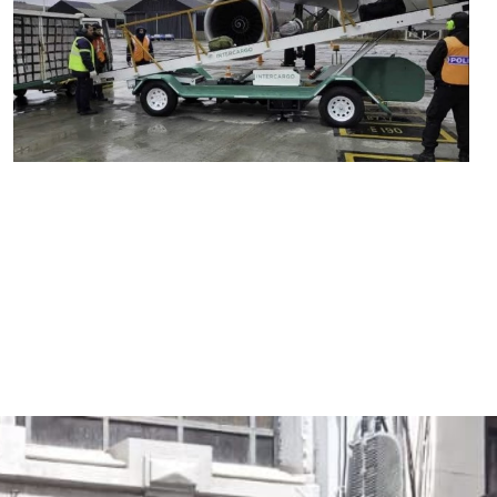
MARIA SONZINI
Aeropuertos
,
Aviación General