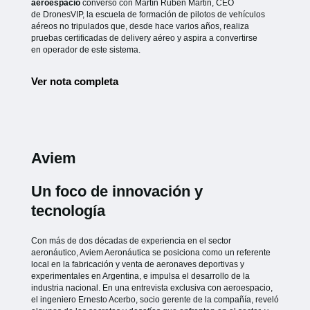
aeroespacio
conversó con Martín Rubén Martin, CEO
de
DronesVIP, la escuela de formación de pilotos de vehículos
aéreos no
tripulados que, desde hace varios años, realiza
pruebas certificadas de
delivery aéreo y aspira a convertirse
en operador de este sistema.
Ver nota completa
Aviem
Un foco de innovación y
tecnología
Con más de dos décadas de experiencia en el sector
aeronáutico, Aviem Aeronáutica se posiciona como un referente
local en la fabricación y venta de aeronaves deportivas y
experimentales en Argentina, e impulsa el desarrollo de la
industria nacional. En una entrevista exclusiva con aeroespacio,
el ingeniero Ernesto Acerbo, socio gerente de la compañía, reveló