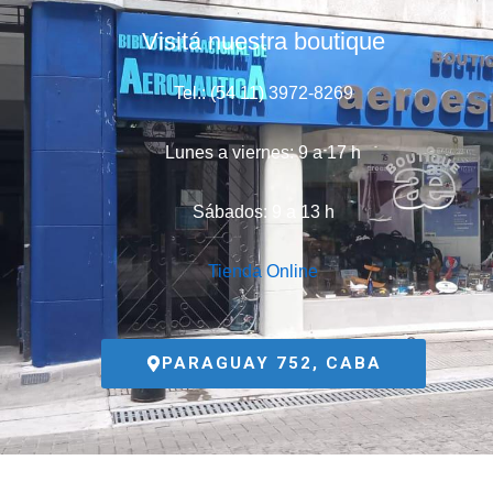
Visitá nuestra boutique
Tel.: (54 11) 3972-8269
Lunes a viernes: 9 a 17 h
Sábados: 9 a 13 h
Tienda Online
PARAGUAY 752, CABA