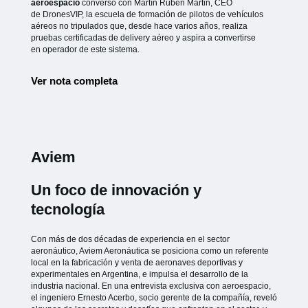
aeroespacio
conversó con Martín Rubén Martin, CEO
de
DronesVIP, la escuela de formación de pilotos de vehículos
aéreos no
tripulados que, desde hace varios años, realiza
pruebas certificadas de
delivery aéreo y aspira a convertirse
en operador de este sistema.
Ver nota completa
Aviem
Un foco de innovación y
tecnología
Con más de dos décadas de experiencia en el sector
aeronáutico, Aviem Aeronáutica se posiciona como un referente
local en la fabricación y venta de aeronaves deportivas y
experimentales en Argentina, e impulsa el desarrollo de la
industria nacional. En una entrevista exclusiva con aeroespacio,
el ingeniero Ernesto Acerbo, socio gerente de la compañía, reveló