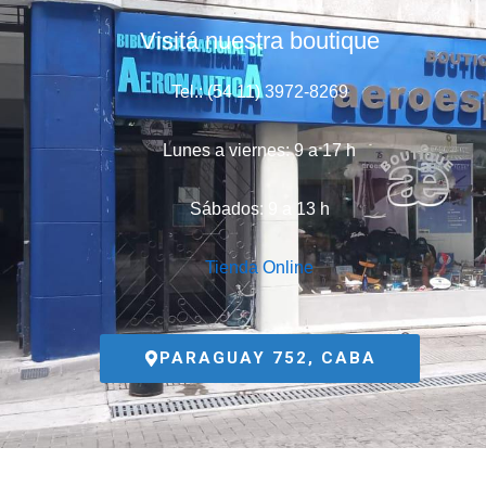
Visitá nuestra boutique
Tel.: (54 11) 3972-8269
Lunes a viernes: 9 a 17 h
Sábados: 9 a 13 h
Tienda Online
PARAGUAY 752, CABA