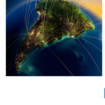
MARIA SONZINI
Aviación Comercial
,
Aviación General