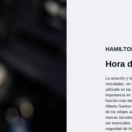
HAMILTO
Hora d
La aviación y l
vinculadas, no 
utilizado en la
importancia en
función más bá
Alberto Santos
de los relojes 
nuevas tecnolog
ser esenciales
seguridad de tr