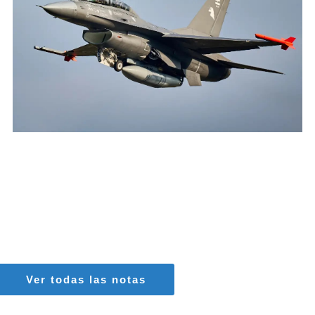
AGUSTIN BOFFI
Aviación Militar
,
Fuerza Aérea Argentina
Ver todas las notas