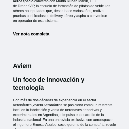
aeroespacio
conversó con Martín Rubén Martin, CEO
de
DronesVIP, la escuela de formación de pilotos de vehículos
aéreos no
tripulados que, desde hace varios años, realiza
pruebas certificadas de
delivery aéreo y aspira a convertirse
en operador de este sistema.
Ver nota completa
Aviem
Un foco de innovación y
tecnología
Con más de dos décadas de experiencia en el sector
aeronáutico, Aviem Aeronáutica se posiciona como un referente
local en la fabricación y venta de aeronaves deportivas y
experimentales en Argentina, e impulsa el desarrollo de la
industria nacional. En una entrevista exclusiva con aeroespacio,
el ingeniero Ernesto Acerbo, socio gerente de la compañía, reveló