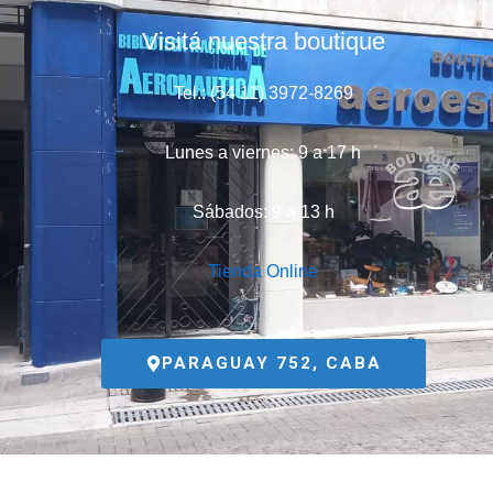
Visitá nuestra boutique
Tel.: (54 11) 3972-8269
Lunes a viernes: 9 a 17 h
Sábados: 9 a 13 h
Tienda Online
PARAGUAY 752, CABA