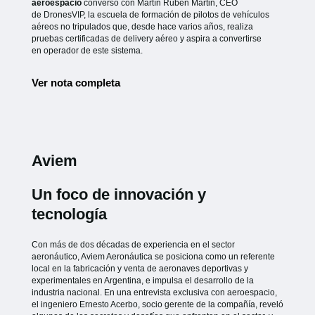
aeroespacio
conversó con Martín Rubén Martin, CEO
de
DronesVIP, la escuela de formación de pilotos de vehículos
aéreos no
tripulados que, desde hace varios años, realiza
pruebas certificadas de
delivery aéreo y aspira a convertirse
en operador de este sistema.
Ver nota completa
Aviem
Un foco de innovación y
tecnología
Con más de dos décadas de experiencia en el sector
aeronáutico, Aviem Aeronáutica se posiciona como un referente
local en la fabricación y venta de aeronaves deportivas y
experimentales en Argentina, e impulsa el desarrollo de la
industria nacional. En una entrevista exclusiva con aeroespacio,
el ingeniero Ernesto Acerbo, socio gerente de la compañía, reveló