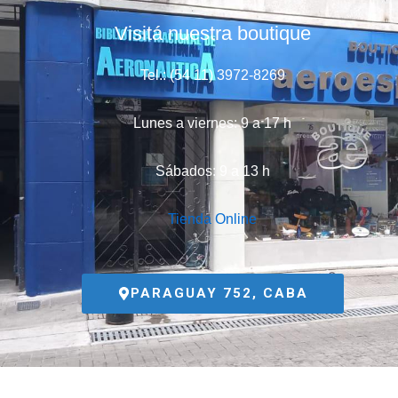
Visitá nuestra boutique
Tel.: (54 11) 3972-8269
Lunes a viernes: 9 a 17 h
Sábados: 9 a 13 h
Tienda Online
PARAGUAY 752, CABA