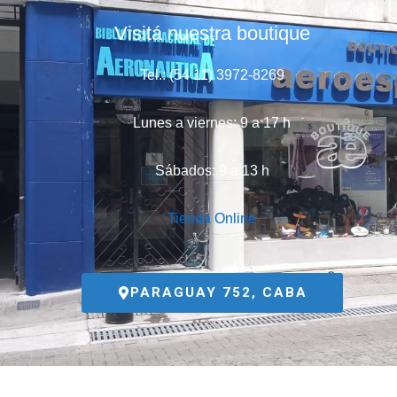
Visitá nuestra boutique
Tel.: (54 11) 3972-8269
Lunes a viernes: 9 a 17 h
Sábados: 9 a 13 h
Tienda Online
PARAGUAY 752, CABA