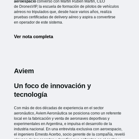
aeroespacio
conversó con Martín Rubén Martin, CEO
de
DronesVIP, la escuela de formación de pilotos de vehículos
aéreos no
tripulados que, desde hace varios años, realiza
pruebas certificadas de
delivery aéreo y aspira a convertirse
en operador de este sistema.
Ver nota completa
Aviem
Un foco de innovación y
tecnología
Con más de dos décadas de experiencia en el sector
aeronáutico, Aviem Aeronáutica se posiciona como un referente
local en la fabricación y venta de aeronaves deportivas y
experimentales en Argentina, e impulsa el desarrollo de la
industria nacional. En una entrevista exclusiva con aeroespacio,
el ingeniero Ernesto Acerbo, socio gerente de la compañía, reveló