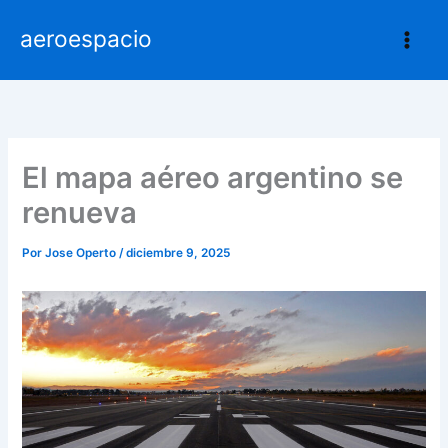
Ir
aeroespacio
al
contenido
El mapa aéreo argentino se
renueva
Por
Jose Operto
/
diciembre 9, 2025