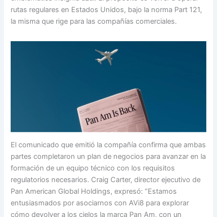
rutas regulares en Estados Unidos, bajo la norma Part 121,
la misma que rige para las compañías comerciales.
El comunicado que emitió la compañía confirma que ambas
partes completaron un plan de negocios para avanzar en la
formación de un equipo técnico con los requisitos
regulatorios necesarios. Craig Carter, director ejecutivo de
Pan American Global Holdings, expresó: “Estamos
entusiasmados por asociarnos con AVi8 para explorar
cómo devolver a los cielos la marca Pan Am, con un