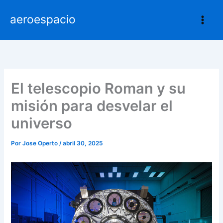
Ir
aeroespacio
al
contenido
El telescopio Roman y su
misión para desvelar el
universo
Por
Jose Operto
/
abril 30, 2025