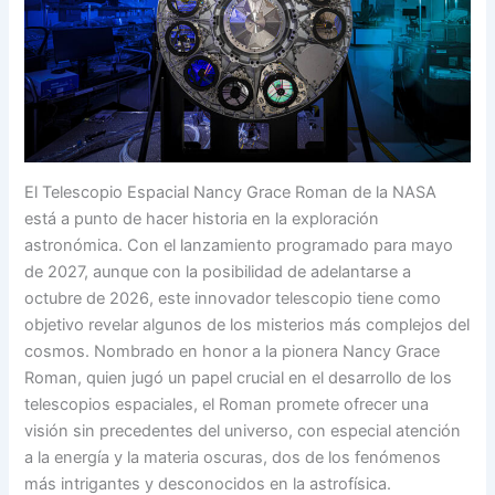
El Telescopio Espacial Nancy Grace Roman de la NASA
está a punto de hacer historia en la exploración
astronómica. Con el lanzamiento programado para mayo
de 2027, aunque con la posibilidad de adelantarse a
octubre de 2026, este innovador telescopio tiene como
objetivo revelar algunos de los misterios más complejos del
cosmos. Nombrado en honor a la pionera Nancy Grace
Roman, quien jugó un papel crucial en el desarrollo de los
telescopios espaciales, el Roman promete ofrecer una
visión sin precedentes del universo, con especial atención
a la energía y la materia oscuras, dos de los fenómenos
más intrigantes y desconocidos en la astrofísica.