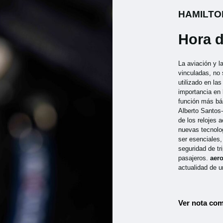
HAMILTO
Hora d
La aviación y l
vinculadas, no 
utilizado en la
importancia en
función más bá
Alberto Santos
de los relojes 
nuevas tecnolog
ser esenciales
seguridad de tr
pasajeros.
aer
actualidad de u
Ver nota com