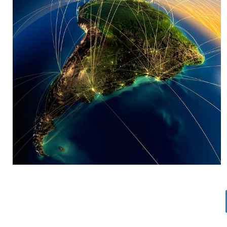
MARIA SONZINI
Aviación Comercial
,
Aviación General