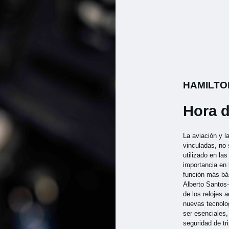
HAMILTO
Hora d
La aviación y l
vinculadas, no 
utilizado en la
importancia en
función más bá
Alberto Santos
de los relojes 
nuevas tecnolog
ser esenciales
seguridad de tr