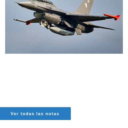
AGUSTIN BOFFI
Aviación Militar
,
Fuerza Aérea Argentina
Ver todas las notas