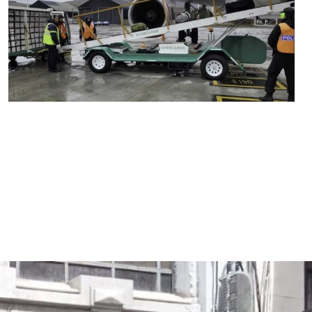
MARIA SONZINI
Aeropuertos
,
Aviación General