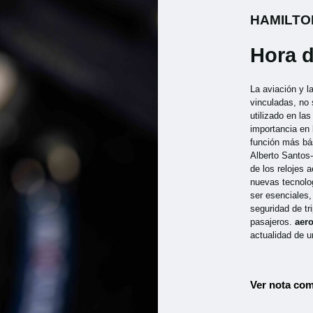
HAMILTO
Hora d
La aviación y l
vinculadas, no 
utilizado en la
importancia en
función más bá
Alberto Santos
de los relojes 
nuevas tecnolog
ser esenciales
seguridad de tr
pasajeros.
aer
actualidad de u
Ver nota com