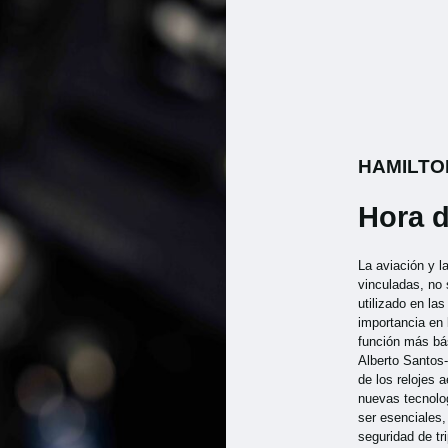
HAMILTO
Hora d
La aviación y l
vinculadas, no 
utilizado en la
importancia en
función más bá
Alberto Santos
de los relojes 
nuevas tecnolog
ser esenciales
seguridad de tr