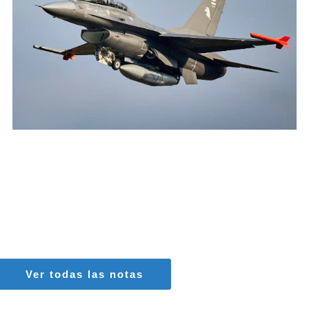
AGUSTIN BOFFI
Aviación Militar
,
Fuerza Aérea Argentina
Ver todas las notas