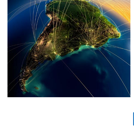
MARIA SONZINI
Aviación Comercial
,
Aviación General