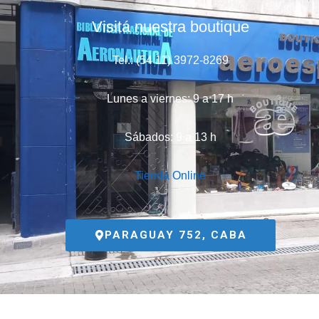
Visitá nuestra boutique
Tel.: (54 11) 3972-8269
Lunes a viernes: 9 a 17 h
Sábados: 9 a 13 h
Tienda Online
PARAGUAY 752, CABA