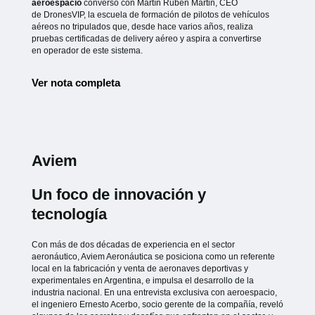
aeroespacio
conversó con Martín Rubén Martin, CEO
de
DronesVIP, la escuela de formación de pilotos de vehículos
aéreos no
tripulados que, desde hace varios años, realiza
pruebas certificadas de
delivery aéreo y aspira a convertirse
en operador de este sistema.
Ver nota completa
Aviem
Un foco de innovación y
tecnología
Con más de dos décadas de experiencia en el sector
aeronáutico, Aviem Aeronáutica se posiciona como un referente
local en la fabricación y venta de aeronaves deportivas y
experimentales en Argentina, e impulsa el desarrollo de la
industria nacional. En una entrevista exclusiva con aeroespacio,
el ingeniero Ernesto Acerbo, socio gerente de la compañía, reveló