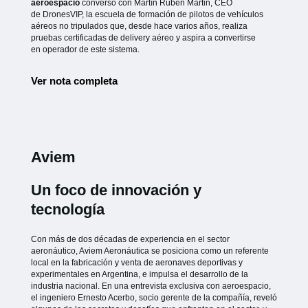
aeroespacio
conversó con Martín Rubén Martin, CEO
de
DronesVIP, la escuela de formación de pilotos de vehículos
aéreos no
tripulados que, desde hace varios años, realiza
pruebas certificadas de
delivery aéreo y aspira a convertirse
en operador de este sistema.
Ver nota completa
Aviem
Un foco de innovación y
tecnología
Con más de dos décadas de experiencia en el sector
aeronáutico, Aviem Aeronáutica se posiciona como un referente
local en la fabricación y venta de aeronaves deportivas y
experimentales en Argentina, e impulsa el desarrollo de la
industria nacional. En una entrevista exclusiva con aeroespacio,
el ingeniero Ernesto Acerbo, socio gerente de la compañía, reveló