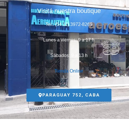
Visitá nuestra boutique
Tel.: (54 11) 3972-8269
Lunes a viernes: 9 a 17 h
Sábados: 9 a 13 h
Tienda Online
PARAGUAY 752, CABA