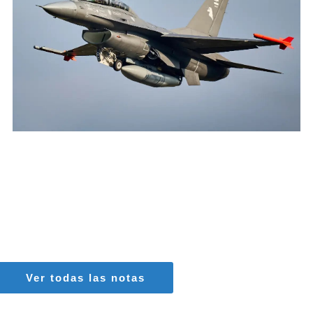
AGUSTIN BOFFI
Aviación Militar
,
Fuerza Aérea Argentina
Ver todas las notas