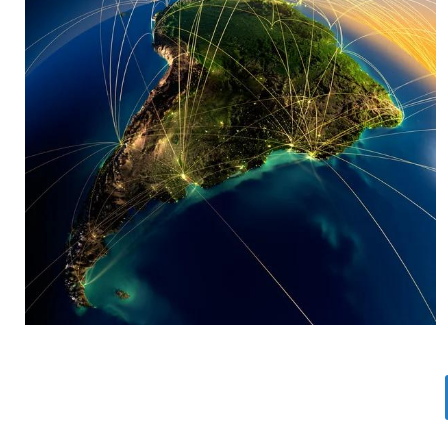
MARIA SONZINI
Aviación Comercial
,
Aviación General