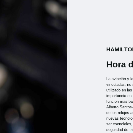
HAMILTO
Hora d
La aviación y l
vinculadas, no 
utilizado en la
importancia en
función más bá
Alberto Santos
de los relojes 
nuevas tecnolog
ser esenciales
seguridad de tr