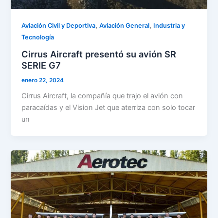
,
,
Aviación Civil y Deportiva
Aviación General
Industria y
Tecnología
Cirrus Aircraft presentó su avión SR
SERIE G7
enero 22, 2024
Cirrus Aircraft, la compañía que trajo el avión con
paracaídas y el Vision Jet que aterriza con solo tocar
un