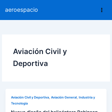
Ir
aeroespacio
al
contenido
Aviación Civil y
Deportiva
,
,
Aviación Civil y Deportiva
Aviación General
Industria y
Tecnología
Nuevo diseño del helicóptero Robinson